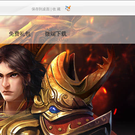
保存到桌面 |
收 藏
保存到桌面
|
收 藏
免费礼包
微端下载
XSK
DOWNLOAD